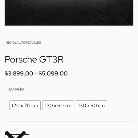
INICIO
›
AUTOMÓVILES
Porsche GT3R
$
3,899.00
$
5,099.00
TAMAÑO
120 x 70 cm
130 x 60 cm
130 x 90 cm
QTY