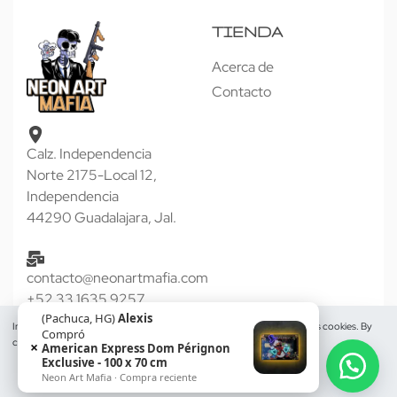
TIENDA
Acerca de
Contacto
Calz. Independencia
Norte 2175-Local 12,
Independencia
44290 Guadalajara, Jal.
contacto@neonartmafia.com
+52 33 1635 9257
(Pachuca, HG)
Alexis
In order to provide you a personalized shopping experience, our site uses cookies. By
Compró
continuing to use this site, you are agreeing to our cookie policy.
AYUDA
ACERCA DE
×
American Express Dom Pérignon
Exclusive - 100 x 70 cm
Neon Art Mafia · Compra reciente
ACCEPT
Política de Reembolsos y
Acerca de