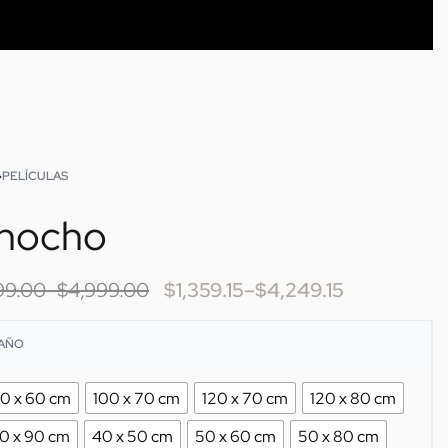
›
PELÍCULAS
inocho
99.00
–
$
4,999.00
$
1,359.15
–
$
4,249.15
AÑO
0 x 60 cm
100 x 70 cm
120 x 70 cm
120 x 80 cm
0 x 90 cm
40 x 50 cm
50 x 60 cm
50 x 80 cm