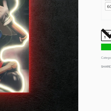
6
QTY
Catego
SHARE