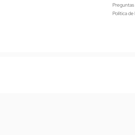
Preguntas
Política de
Optimized by Seraphinite Accelerator
Turns on site high speed to be attractive for people and search engines.