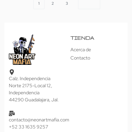
1
2
3
TIENDA
Acerca de
Contacto
Calz. Independencia
Norte 2175-Local 12,
Independencia
44290 Guadalajara, Jal.
contacto@neonartmafia.com
+52 33 1635 9257