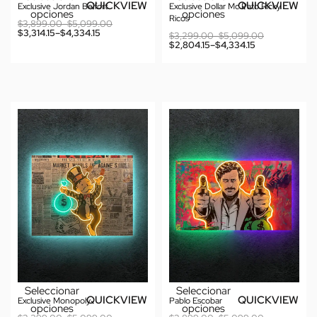
QUICKVIEW
QUICKVIEW
Exclusive Jordan Belfort
Exclusive Dollar Mc Pato Ricky
opciones
opciones
Ricos
$
3,899.00
–
$
5,099.00
$
3,314.15
–
$
4,334.15
$
3,299.00
–
$
5,099.00
$
2,804.15
–
$
4,334.15
Seleccionar
Seleccionar
QUICKVIEW
QUICKVIEW
Exclusive Monopoly
Pablo Escobar
opciones
opciones