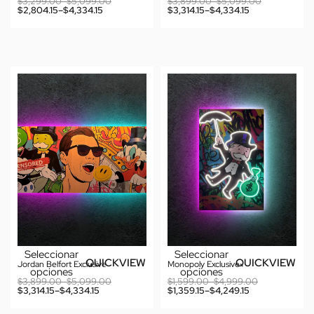
$
3,299.00
–
$
5,099.00
$
3,899.00
–
$
5,099.00
$
2,804.15
–
$
4,334.15
$
3,314.15
–
$
4,334.15
Seleccionar
Seleccionar
QUICKVIEW
QUICKVIEW
Jordan Belfort Exclusive
Monopoly Exclusive
opciones
opciones
$
3,899.00
–
$
5,099.00
$
1,599.00
–
$
4,999.00
$
3,314.15
–
$
4,334.15
$
1,359.15
–
$
4,249.15