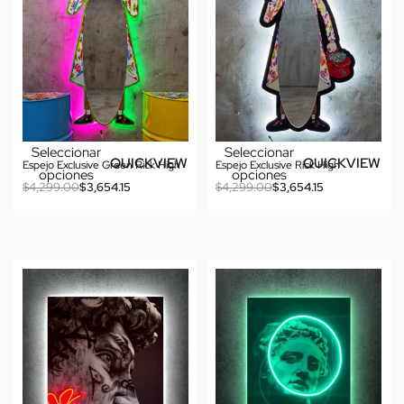
Seleccionar
Seleccionar
QUICKVIEW
QUICKVIEW
Espejo Exclusive Green Rick High
Espejo Exclusive Rick High
opciones
opciones
$
4,299.00
$
3,654.15
$
4,299.00
$
3,654.15