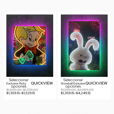
Seleccionar
Seleccionar
QUICKVIEW
QUICKVIEW
Exclusive Ricky
Snowball Exclusive
opciones
opciones
$
1,599.00
–
$
1,799.00
$
1,599.00
–
$
4,999.00
$
1,359.15
–
$
1,529.15
$
1,359.15
–
$
4,249.15