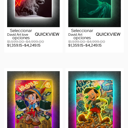
Seleccionar
Seleccionar
QUICKVIEW
QUICKVIEW
David Art love
David Art
opciones
opciones
$
1,599.00
–
$
4,999.00
$
1,599.00
–
$
4,999.00
$
1,359.15
–
$
4,249.15
$
1,359.15
–
$
4,249.15