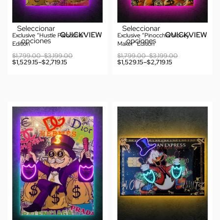
Seleccionar
Seleccionar
QUICKVIEW
QUICKVIEW
Exclusive “Hustle Pinocchio”
Exclusive “Pinocchio Money
opciones
opciones
Edition
Maker” Edition
$
1,799.00
–
$
3,199.00
$
1,799.00
–
$
3,199.00
$
1,529.15
–
$
2,719.15
$
1,529.15
–
$
2,719.15